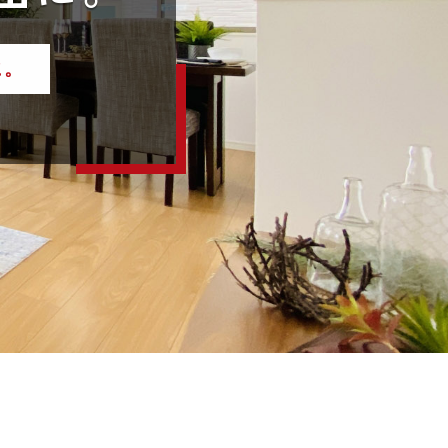
しを。
に。
ン。