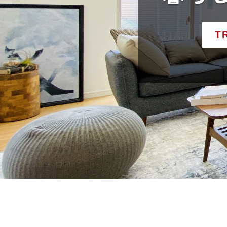
住み
T
今