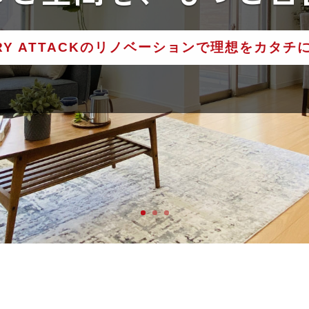
継ぐ家に、
新しい暮ら
RY ATTACKの
リノベーションで
理想をカタチ
の暮らしに合った
快適な住まいへ
リノベーショ